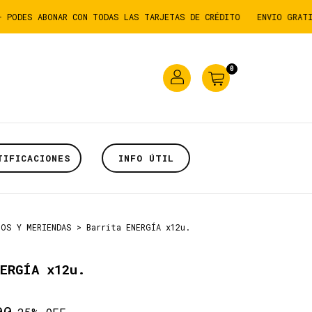
 ABONAR CON TODAS LAS TARJETAS DE CRÉDITO
ENVIO GRATIS SUPER
0
TIFICACIONES
INFO ÚTIL
NOS Y MERIENDAS
>
Barrita ENERGÍA x12u.
ERGÍA x12u.