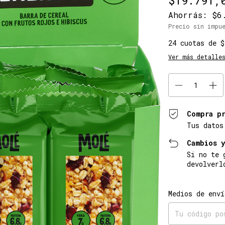
$19.791,
Ahorrás:
$6
Precio sin imp
24
cuotas de
$
Ver más detalle
Compra p
Tus datos
Cambios 
Si no te 
devolverl
Entregas para el
Medios de enví