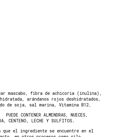
car mascabo, fibra de achicoria (inulina),
hidratada, arándanos rojos deshidratados,
ado de soja, sal marina, Vitamina B12.
. PUEDE CONTENER ALMENDRAS, NUECES,
ADA, CENTENO, LECHE Y SULFITOS.
a que el ingrediente se encuentre en el
tacto en otros procesos como silo,