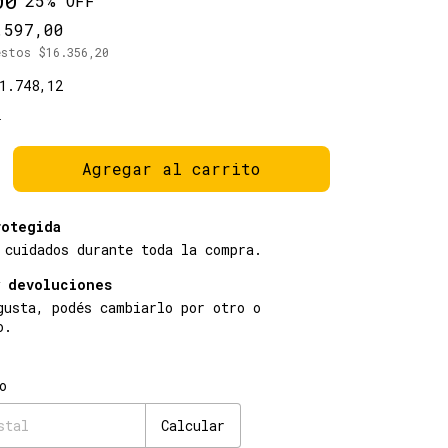
00
25
% OFF
.597,00
uestos
$16.356,20
1.748,12
s
rotegida
 cuidados durante toda la compra.
y devoluciones
gusta, podés cambiarlo por otro o
o.
 CP:
Cambiar CP
o
Calcular